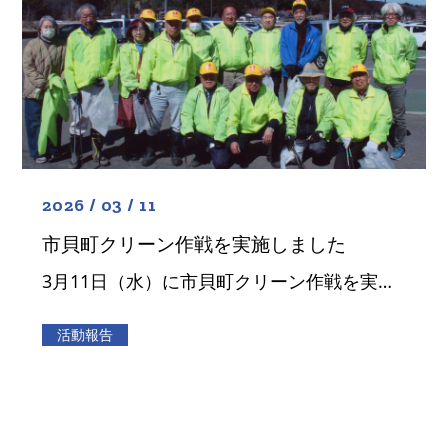
2026 / 03 / 11
市貝町クリーン作戦を実施しました
3月11日（水）に市貝町クリーン作戦を実施しました。 当日は天候にも恵まれ、会員17名が参加し、恒例となっている市貝町「道の駅サシバの里いちかい」周辺のゴミ拾いを行いました。 参加者一人ひとりが地域の環境美化を意識しなが […]
活動報告