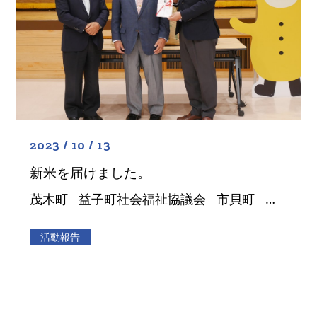
2023 / 10 / 13
新米を届けました。
茂木町 益子町社会福祉協議会 市貝町 稲刈り体験で収穫した新米は事前に、益子・茂木・市貝の社会福祉協議会に３０キロを２０袋をそれぞれに届けました。 １０月１３日（金）改めて、３町 […]
活動報告